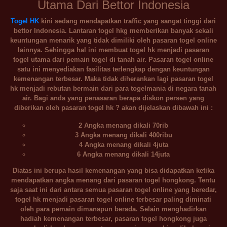
Utama Dari Bettor Indonesia
Togel HK
kini sedang mendapatkan traffic yang sangat tinggi dari
bettor Indonesia. Lantaran togel hkg memberikan banyak sekali
keuntungan menarik yang tidak dimiliki oleh pasaran togel online
lainnya. Sehingga hal ini membuat togel hk menjadi pasaran
togel utama dari pemain togel di tanah air. Pasaran togel online
satu ini menyediakan fasilitas terlengkap dengan keuntungan
kemenangan terbesar. Maka tidak diherankan lagi pasaran togel
hk menjadi rebutan bermain dari para togelmania di negara tanah
air. Bagi anda yang penasaran berapa diskon persen yang
diberikan oleh pasaran togel hk ? akan dijelaskan dibawah ini :
2 Angka menang dikali 70rib
3 Angka menang dikali 400ribu
4 Angka menang dikali 4juta
6 Angka menang dikali 14juta
Diatas ini berupa hasil kemenangan yang bisa didapatkan ketika
mendapatkan angka menang dari pasaran togel hongkong. Tentu
saja saat ini dari antara semua pasaran togel online yang beredar,
togel hk menjadi pasaran togel online terbesar paling diminati
oleh para pemain dimanapun berada. Selain menghadirkan
hadiah kemenangan terbesar, pasaran togel hongkong juga