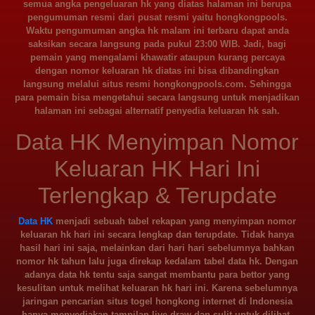
semua angka pengeluaran hk yang diatas halaman ini berupa
pengumuman resmi dari pusat resmi yaitu hongkongpools.
Waktu pengumuman angka hk malam ini terbaru dapat anda
saksikan secara langsung pada pukul 23:00 WIB. Jadi, bagi
pemain yang mengalami khawatir ataupun kurang percaya
dengan nomor keluaran hk diatas ini bisa dibandingkan
langsung melalui situs resmi hongkongpools.com. Sehingga
para pemain bisa mengetahui secara langsung untuk menjadikan
halaman ini sebagai alternatif penyedia keluaran hk sah.
Data HK Menyimpan Nomor
Keluaran HK Hari Ini
Terlengkap & Terupdate
Data HK
menjadi sebuah tabel rekapan yang menyimpan nomor
keluaran hk hari ini secara lengkap dan terupdate. Tidak hanya
hasil hari ini saja, melainkan dari hari hari sebelumnya bahkan
nomor hk tahun lalu juga direkap kedalam tabel data hk. Dengan
adanya data hk tentu saja sangat membantu para bettor yang
kesulitan untuk melihat keluaran hk hari ini. Karena sebelumnya
jaringan pencarian situs togel hongkong internet di Indonesia
hanya menyediakan tampilan live draw dan sulit untuk dilihat.