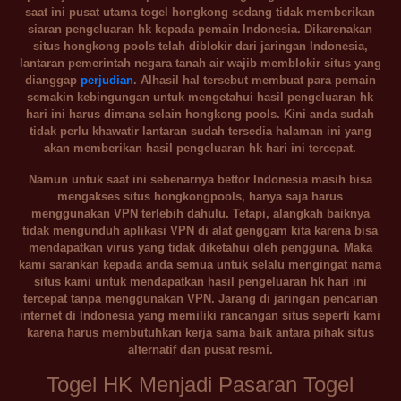
saat ini pusat utama togel hongkong sedang tidak memberikan
siaran pengeluaran hk kepada pemain Indonesia. Dikarenakan
situs hongkong pools telah diblokir dari jaringan Indonesia,
lantaran pemerintah negara tanah air wajib memblokir situs yang
dianggap
perjudian
. Alhasil hal tersebut membuat para pemain
semakin kebingungan untuk mengetahui hasil pengeluaran hk
hari ini harus dimana selain hongkong pools. Kini anda sudah
tidak perlu khawatir lantaran sudah tersedia halaman ini yang
akan memberikan hasil pengeluaran hk hari ini tercepat.
Namun untuk saat ini sebenarnya bettor Indonesia masih bisa
mengakses situs hongkongpools, hanya saja harus
menggunakan VPN terlebih dahulu. Tetapi, alangkah baiknya
tidak mengunduh aplikasi VPN di alat genggam kita karena bisa
mendapatkan virus yang tidak diketahui oleh pengguna. Maka
kami sarankan kepada anda semua untuk selalu mengingat nama
situs kami untuk mendapatkan hasil pengeluaran hk hari ini
tercepat tanpa menggunakan VPN. Jarang di jaringan pencarian
internet di Indonesia yang memiliki rancangan situs seperti kami
karena harus membutuhkan kerja sama baik antara pihak situs
alternatif dan pusat resmi.
Togel HK Menjadi Pasaran Togel