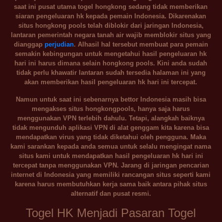
saat ini pusat utama togel hongkong sedang tidak memberikan
siaran pengeluaran hk kepada pemain Indonesia. Dikarenakan
situs hongkong pools telah diblokir dari jaringan Indonesia,
lantaran pemerintah negara tanah air wajib memblokir situs yang
dianggap
perjudian
. Alhasil hal tersebut membuat para pemain
semakin kebingungan untuk mengetahui hasil pengeluaran hk
hari ini harus dimana selain hongkong pools. Kini anda sudah
tidak perlu khawatir lantaran sudah tersedia halaman ini yang
akan memberikan hasil pengeluaran hk hari ini tercepat.
Namun untuk saat ini sebenarnya bettor Indonesia masih bisa
mengakses situs hongkongpools, hanya saja harus
menggunakan VPN terlebih dahulu. Tetapi, alangkah baiknya
tidak mengunduh aplikasi VPN di alat genggam kita karena bisa
mendapatkan virus yang tidak diketahui oleh pengguna. Maka
kami sarankan kepada anda semua untuk selalu mengingat nama
situs kami untuk mendapatkan hasil pengeluaran hk hari ini
tercepat tanpa menggunakan VPN. Jarang di jaringan pencarian
internet di Indonesia yang memiliki rancangan situs seperti kami
karena harus membutuhkan kerja sama baik antara pihak situs
alternatif dan pusat resmi.
Togel HK Menjadi Pasaran Togel