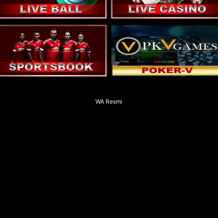
WA Resmi