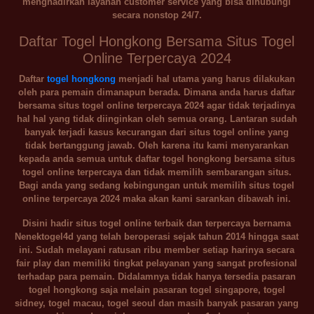
menghadirkan layanan customer service yang bisa dihubungi
secara nonstop 24/7.
Daftar Togel Hongkong Bersama Situs Togel
Online Terpercaya 2024
Daftar
togel hongkong
menjadi hal utama yang harus dilakukan
oleh para pemain dimanapun berada. Dimana anda harus daftar
bersama situs togel online terpercaya 2024 agar tidak terjadinya
hal hal yang tidak diinginkan oleh semua orang. Lantaran sudah
banyak terjadi kasus kecurangan dari situs togel online yang
tidak bertanggung jawab. Oleh karena itu kami menyarankan
kepada anda semua untuk daftar togel hongkong bersama situs
togel online terpercaya dan tidak memilih sembarangan situs.
Bagi anda yang sedang kebingungan untuk memilih situs togel
online terpercaya 2024 maka akan kami sarankan dibawah ini.
Disini hadir situs togel online terbaik dan terpercaya bernama
Nenektogel4d yang telah beroperasi sejak tahun 2014 hingga saat
ini. Sudah melayani ratusan ribu member setiap harinya secara
fair play dan memiliki tingkat pelayanan yang sangat profesional
terhadap para pemain. Didalamnya tidak hanya tersedia pasaran
togel hongkong saja melain pasaran togel singapore, togel
sidney, togel macau, togel seoul dan masih banyak pasaran yang