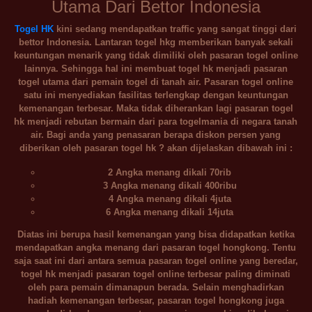
Utama Dari Bettor Indonesia
Togel HK
kini sedang mendapatkan traffic yang sangat tinggi dari
bettor Indonesia. Lantaran togel hkg memberikan banyak sekali
keuntungan menarik yang tidak dimiliki oleh pasaran togel online
lainnya. Sehingga hal ini membuat togel hk menjadi pasaran
togel utama dari pemain togel di tanah air. Pasaran togel online
satu ini menyediakan fasilitas terlengkap dengan keuntungan
kemenangan terbesar. Maka tidak diherankan lagi pasaran togel
hk menjadi rebutan bermain dari para togelmania di negara tanah
air. Bagi anda yang penasaran berapa diskon persen yang
diberikan oleh pasaran togel hk ? akan dijelaskan dibawah ini :
2 Angka menang dikali 70rib
3 Angka menang dikali 400ribu
4 Angka menang dikali 4juta
6 Angka menang dikali 14juta
Diatas ini berupa hasil kemenangan yang bisa didapatkan ketika
mendapatkan angka menang dari pasaran togel hongkong. Tentu
saja saat ini dari antara semua pasaran togel online yang beredar,
togel hk menjadi pasaran togel online terbesar paling diminati
oleh para pemain dimanapun berada. Selain menghadirkan
hadiah kemenangan terbesar, pasaran togel hongkong juga