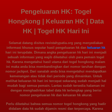
Pengeluaran HK: Togel
Hongkong | Keluaran HK | Data
HK | Togel HK Hari Ini
Selamat datang disitus revistahypatia.org yang menyediakan
informasi khusus seputar hasil pengeluaran hk dan
keluaran hk
hari ini terupdate. Dimana angka pengeluaran hk hari ini menjadi
sebuah informasi yang wajib diketahui oleh para pemain togel
hk. Karena mengetahui hasil utama dari togel hongkong malam
ini maka anda bisa membandingkan dari nomor taruhan dengan
nomor jackpot. Dari sanalah anda bisa mengetahui mendapatkan
kemenangan atau tidak dari periode yang dimainkan. Untuk
melihat keluaran hk hari ini tercepat sekarang sudah menjadi hal
mudah bagi semua pemain. Lantas sudah tersedia halaman ini
dengan menghadirkan tabel data hk terlengkap yang berisi
nomor pengeluaran hk dan keluaran hk akurat.
Perlu diketahui bahwa semua nomor togel hongkong yang hadir
didalam data hk sudah dijamin resmi dan terpercaya. Karena