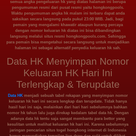
semua angka pengeluaran hk yang diatas halaman ini berupa
pengumuman resmi dari pusat resmi yaitu hongkongpools.
Waktu pengumuman angka hk malam ini terbaru dapat anda
saksikan secara langsung pada pukul 23:00 WIB. Jadi, bagi
pemain yang mengalami khawatir ataupun kurang percaya
dengan nomor keluaran hk diatas ini bisa dibandingkan
langsung melalui situs resmi hongkongpools.com. Sehingga
para pemain bisa mengetahui secara langsung untuk menjadikan
halaman ini sebagai alternatif penyedia keluaran hk sah.
Data HK Menyimpan Nomor
Keluaran HK Hari Ini
Terlengkap & Terupdate
Data HK
menjadi sebuah tabel rekapan yang menyimpan nomor
keluaran hk hari ini secara lengkap dan terupdate. Tidak hanya
hasil hari ini saja, melainkan dari hari hari sebelumnya bahkan
nomor hk tahun lalu juga direkap kedalam tabel data hk. Dengan
adanya data hk tentu saja sangat membantu para bettor yang
kesulitan untuk melihat keluaran hk hari ini. Karena sebelumnya
jaringan pencarian situs togel hongkong internet di Indonesia
hanya menyediakan tampilan live draw dan sulit untuk dilihat.