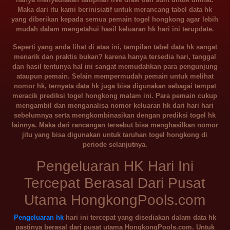
Maka dari itu kami berinisiatif untuk merancang tabel data hk
yang diberikan kepada semua pemain togel hongkong agar lebih
mudah dalam mengetahui hasil keluaran hk hari ini terupdate.
Seperti yang anda lihat di atas ini, tampilan tabel data hk sangat
menarik dan praktis bukan? karena hanya tersedia hari, tanggal
dan hasil tentunya hal ini sangat memudahkan para pengunjung
ataupun pemain. Selain mempermudah pemain untuk melihat
nomor hk, ternyata data hk juga bisa digunakan sebagai tempat
meracik prediksi togel hongkong malam ini. Para pemain cukup
mengambil dan menganalisa nomor keluaran hk dari hari hari
sebelumnya serta mengkombinasikan dengan prediksi togel hk
lainnya. Maka dari rancangan tersebut bisa menghasilkan nomor
jitu yang bisa digunakan untuk taruhan togel hongkong di
periode selanjutnya.
Pengeluaran HK Hari Ini
Tercepat Berasal Dari Pusat
Utama HongkongPools.com
Pengeluaran hk
hari ini tercepat yang disediakan dalam data hk
pastinya berasal dari pusat utama HongkongPools.com. Untuk