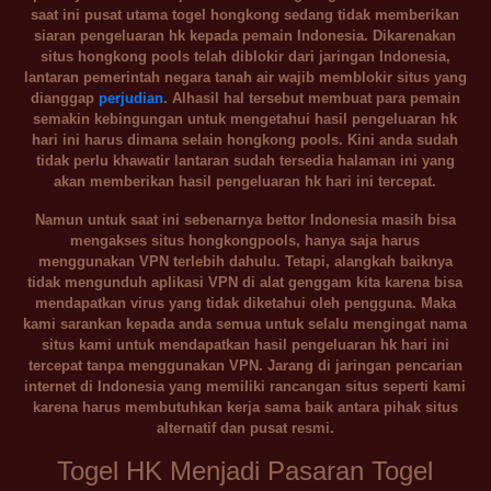
saat ini pusat utama togel hongkong sedang tidak memberikan
siaran pengeluaran hk kepada pemain Indonesia. Dikarenakan
situs hongkong pools telah diblokir dari jaringan Indonesia,
lantaran pemerintah negara tanah air wajib memblokir situs yang
dianggap
perjudian
. Alhasil hal tersebut membuat para pemain
semakin kebingungan untuk mengetahui hasil pengeluaran hk
hari ini harus dimana selain hongkong pools. Kini anda sudah
tidak perlu khawatir lantaran sudah tersedia halaman ini yang
akan memberikan hasil pengeluaran hk hari ini tercepat.
Namun untuk saat ini sebenarnya bettor Indonesia masih bisa
mengakses situs hongkongpools, hanya saja harus
menggunakan VPN terlebih dahulu. Tetapi, alangkah baiknya
tidak mengunduh aplikasi VPN di alat genggam kita karena bisa
mendapatkan virus yang tidak diketahui oleh pengguna. Maka
kami sarankan kepada anda semua untuk selalu mengingat nama
situs kami untuk mendapatkan hasil pengeluaran hk hari ini
tercepat tanpa menggunakan VPN. Jarang di jaringan pencarian
internet di Indonesia yang memiliki rancangan situs seperti kami
karena harus membutuhkan kerja sama baik antara pihak situs
alternatif dan pusat resmi.
Togel HK Menjadi Pasaran Togel