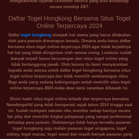
menghadirkan layanan customer service yang bisa dihubungi
secara nonstop 24/7.
Daftar Togel Hongkong Bersama Situs Togel
Online Terpercaya 2024
Daftar
togel hongkong
menjadi hal utama yang harus dilakukan
oleh para pemain dimanapun berada. Dimana anda harus daftar
bersama situs togel online terpercaya 2024 agar tidak terjadinya
hal hal yang tidak diinginkan oleh semua orang. Lantaran sudah
banyak terjadi kasus kecurangan dari situs togel online yang
tidak bertanggung jawab. Oleh karena itu kami menyarankan
kepada anda semua untuk daftar togel hongkong bersama situs
togel online terpercaya dan tidak memilih sembarangan situs.
Bagi anda yang sedang kebingungan untuk memilih situs togel
online terpercaya 2024 maka akan kami sarankan dibawah ini.
Disini hadir situs togel online terbaik dan terpercaya bernama
Nenektogel4d yang telah beroperasi sejak tahun 2014 hingga saat
ini. Sudah melayani ratusan ribu member setiap harinya secara
fair play dan memiliki tingkat pelayanan yang sangat profesional
terhadap para pemain. Didalamnya tidak hanya tersedia pasaran
togel hongkong saja melain pasaran togel singapore, togel
sidney, togel macau, togel seoul dan masih banyak pasaran yang