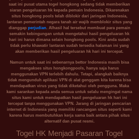
saat ini pusat utama togel hongkong sedang tidak memberikan
siaran pengeluaran hk kepada pemain Indonesia. Dikarenakan
situs hongkong pools telah diblokir dari jaringan Indonesia,
lantaran pemerintah negara tanah air wajib memblokir situs yang
dianggap
perjudian
. Alhasil hal tersebut membuat para pemain
semakin kebingungan untuk mengetahui hasil pengeluaran hk
hari ini harus dimana selain hongkong pools. Kini anda sudah
tidak perlu khawatir lantaran sudah tersedia halaman ini yang
akan memberikan hasil pengeluaran hk hari ini tercepat.
Namun untuk saat ini sebenarnya bettor Indonesia masih bisa
mengakses situs hongkongpools, hanya saja harus
menggunakan VPN terlebih dahulu. Tetapi, alangkah baiknya
tidak mengunduh aplikasi VPN di alat genggam kita karena bisa
mendapatkan virus yang tidak diketahui oleh pengguna. Maka
kami sarankan kepada anda semua untuk selalu mengingat nama
situs kami untuk mendapatkan hasil pengeluaran hk hari ini
tercepat tanpa menggunakan VPN. Jarang di jaringan pencarian
internet di Indonesia yang memiliki rancangan situs seperti kami
karena harus membutuhkan kerja sama baik antara pihak situs
alternatif dan pusat resmi.
Togel HK Menjadi Pasaran Togel