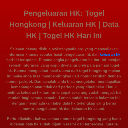
Pengeluaran HK: Togel
Hongkong | Keluaran HK | Data
HK | Togel HK Hari Ini
Selamat datang disitus revistahypatia.org yang menyediakan
informasi khusus seputar hasil pengeluaran hk dan
keluaran hk
hari ini terupdate. Dimana angka pengeluaran hk hari ini menjadi
sebuah informasi yang wajib diketahui oleh para pemain togel
hk. Karena mengetahui hasil utama dari togel hongkong malam
ini maka anda bisa membandingkan dari nomor taruhan dengan
nomor jackpot. Dari sanalah anda bisa mengetahui mendapatkan
kemenangan atau tidak dari periode yang dimainkan. Untuk
melihat keluaran hk hari ini tercepat sekarang sudah menjadi hal
mudah bagi semua pemain. Lantas sudah tersedia halaman ini
dengan menghadirkan tabel data hk terlengkap yang berisi
nomor pengeluaran hk dan keluaran hk akurat.
Perlu diketahui bahwa semua nomor togel hongkong yang hadir
didalam data hk sudah dijamin resmi dan terpercaya. Karena