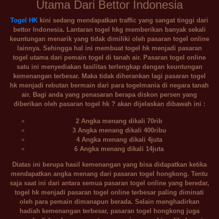
Utama Dari Bettor Indonesia
Togel HK
kini sedang mendapatkan traffic yang sangat tinggi dari
bettor Indonesia. Lantaran togel hkg memberikan banyak sekali
keuntungan menarik yang tidak dimiliki oleh pasaran togel online
lainnya. Sehingga hal ini membuat togel hk menjadi pasaran
togel utama dari pemain togel di tanah air. Pasaran togel online
satu ini menyediakan fasilitas terlengkap dengan keuntungan
kemenangan terbesar. Maka tidak diherankan lagi pasaran togel
hk menjadi rebutan bermain dari para togelmania di negara tanah
air. Bagi anda yang penasaran berapa diskon persen yang
diberikan oleh pasaran togel hk ? akan dijelaskan dibawah ini :
2 Angka menang dikali 70rib
3 Angka menang dikali 400ribu
4 Angka menang dikali 4juta
6 Angka menang dikali 14juta
Diatas ini berupa hasil kemenangan yang bisa didapatkan ketika
mendapatkan angka menang dari pasaran togel hongkong. Tentu
saja saat ini dari antara semua pasaran togel online yang beredar,
togel hk menjadi pasaran togel online terbesar paling diminati
oleh para pemain dimanapun berada. Selain menghadirkan
hadiah kemenangan terbesar, pasaran togel hongkong juga