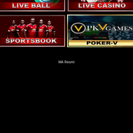
WA Resmi