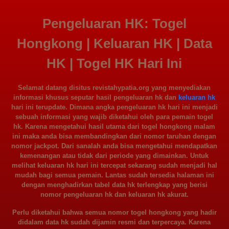
Pengeluaran HK: Togel
Hongkong | Keluaran HK | Data
HK | Togel HK Hari Ini
Selamat datang disitus revistahypatia.org yang menyediakan
informasi khusus seputar hasil pengeluaran hk dan
keluaran hk
hari ini terupdate. Dimana angka pengeluaran hk hari ini menjadi
sebuah informasi yang wajib diketahui oleh para pemain togel
hk. Karena mengetahui hasil utama dari togel hongkong malam
ini maka anda bisa membandingkan dari nomor taruhan dengan
nomor jackpot. Dari sanalah anda bisa mengetahui mendapatkan
kemenangan atau tidak dari periode yang dimainkan. Untuk
melihat keluaran hk hari ini tercepat sekarang sudah menjadi hal
mudah bagi semua pemain. Lantas sudah tersedia halaman ini
dengan menghadirkan tabel data hk terlengkap yang berisi
nomor pengeluaran hk dan keluaran hk akurat.
Perlu diketahui bahwa semua nomor togel hongkong yang hadir
didalam data hk sudah dijamin resmi dan terpercaya. Karena