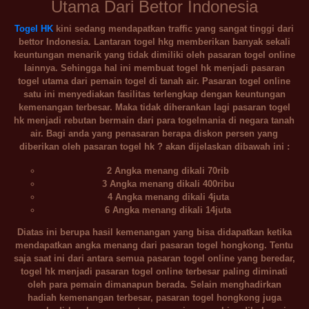
Utama Dari Bettor Indonesia
Togel HK
kini sedang mendapatkan traffic yang sangat tinggi dari
bettor Indonesia. Lantaran togel hkg memberikan banyak sekali
keuntungan menarik yang tidak dimiliki oleh pasaran togel online
lainnya. Sehingga hal ini membuat togel hk menjadi pasaran
togel utama dari pemain togel di tanah air. Pasaran togel online
satu ini menyediakan fasilitas terlengkap dengan keuntungan
kemenangan terbesar. Maka tidak diherankan lagi pasaran togel
hk menjadi rebutan bermain dari para togelmania di negara tanah
air. Bagi anda yang penasaran berapa diskon persen yang
diberikan oleh pasaran togel hk ? akan dijelaskan dibawah ini :
2 Angka menang dikali 70rib
3 Angka menang dikali 400ribu
4 Angka menang dikali 4juta
6 Angka menang dikali 14juta
Diatas ini berupa hasil kemenangan yang bisa didapatkan ketika
mendapatkan angka menang dari pasaran togel hongkong. Tentu
saja saat ini dari antara semua pasaran togel online yang beredar,
togel hk menjadi pasaran togel online terbesar paling diminati
oleh para pemain dimanapun berada. Selain menghadirkan
hadiah kemenangan terbesar, pasaran togel hongkong juga