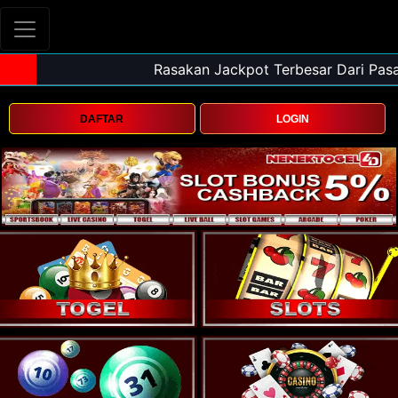
DAFTAR
LOGIN