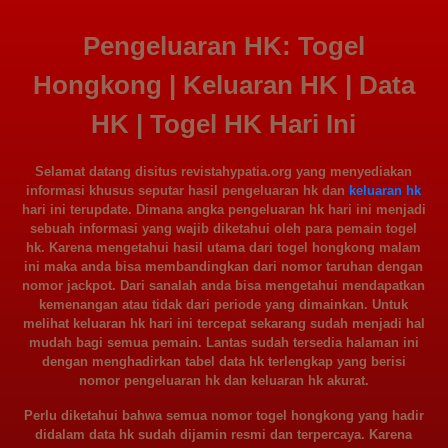
Pengeluaran HK: Togel
Hongkong | Keluaran HK | Data
HK | Togel HK Hari Ini
Selamat datang disitus revistahypatia.org yang menyediakan
informasi khusus seputar hasil pengeluaran hk dan
keluaran hk
hari ini terupdate. Dimana angka pengeluaran hk hari ini menjadi
sebuah informasi yang wajib diketahui oleh para pemain togel
hk. Karena mengetahui hasil utama dari togel hongkong malam
ini maka anda bisa membandingkan dari nomor taruhan dengan
nomor jackpot. Dari sanalah anda bisa mengetahui mendapatkan
kemenangan atau tidak dari periode yang dimainkan. Untuk
melihat keluaran hk hari ini tercepat sekarang sudah menjadi hal
mudah bagi semua pemain. Lantas sudah tersedia halaman ini
dengan menghadirkan tabel data hk terlengkap yang berisi
nomor pengeluaran hk dan keluaran hk akurat.
Perlu diketahui bahwa semua nomor togel hongkong yang hadir
didalam data hk sudah dijamin resmi dan terpercaya. Karena