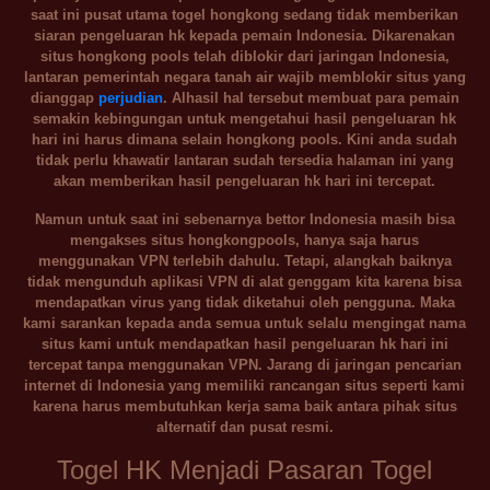
saat ini pusat utama togel hongkong sedang tidak memberikan
siaran pengeluaran hk kepada pemain Indonesia. Dikarenakan
situs hongkong pools telah diblokir dari jaringan Indonesia,
lantaran pemerintah negara tanah air wajib memblokir situs yang
dianggap
perjudian
. Alhasil hal tersebut membuat para pemain
semakin kebingungan untuk mengetahui hasil pengeluaran hk
hari ini harus dimana selain hongkong pools. Kini anda sudah
tidak perlu khawatir lantaran sudah tersedia halaman ini yang
akan memberikan hasil pengeluaran hk hari ini tercepat.
Namun untuk saat ini sebenarnya bettor Indonesia masih bisa
mengakses situs hongkongpools, hanya saja harus
menggunakan VPN terlebih dahulu. Tetapi, alangkah baiknya
tidak mengunduh aplikasi VPN di alat genggam kita karena bisa
mendapatkan virus yang tidak diketahui oleh pengguna. Maka
kami sarankan kepada anda semua untuk selalu mengingat nama
situs kami untuk mendapatkan hasil pengeluaran hk hari ini
tercepat tanpa menggunakan VPN. Jarang di jaringan pencarian
internet di Indonesia yang memiliki rancangan situs seperti kami
karena harus membutuhkan kerja sama baik antara pihak situs
alternatif dan pusat resmi.
Togel HK Menjadi Pasaran Togel