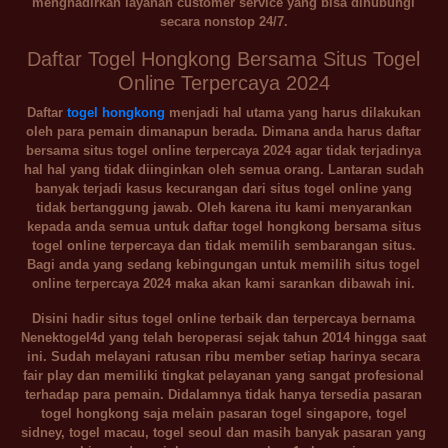
menghadirkan layanan customer service yang bisa dihubungi
secara nonstop 24/7.
Daftar Togel Hongkong Bersama Situs Togel
Online Terpercaya 2024
Daftar
togel hongkong
menjadi hal utama yang harus dilakukan
oleh para pemain dimanapun berada. Dimana anda harus daftar
bersama situs togel online terpercaya 2024 agar tidak terjadinya
hal hal yang tidak diinginkan oleh semua orang. Lantaran sudah
banyak terjadi kasus kecurangan dari situs togel online yang
tidak bertanggung jawab. Oleh karena itu kami menyarankan
kepada anda semua untuk daftar togel hongkong bersama situs
togel online terpercaya dan tidak memilih sembarangan situs.
Bagi anda yang sedang kebingungan untuk memilih situs togel
online terpercaya 2024 maka akan kami sarankan dibawah ini.
Disini hadir situs togel online terbaik dan terpercaya bernama
Nenektogel4d yang telah beroperasi sejak tahun 2014 hingga saat
ini. Sudah melayani ratusan ribu member setiap harinya secara
fair play dan memiliki tingkat pelayanan yang sangat profesional
terhadap para pemain. Didalamnya tidak hanya tersedia pasaran
togel hongkong saja melain pasaran togel singapore, togel
sidney, togel macau, togel seoul dan masih banyak pasaran yang