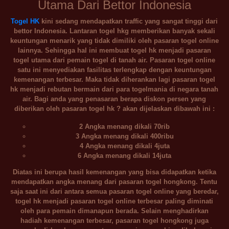
Utama Dari Bettor Indonesia
Togel HK
kini sedang mendapatkan traffic yang sangat tinggi dari
bettor Indonesia. Lantaran togel hkg memberikan banyak sekali
keuntungan menarik yang tidak dimiliki oleh pasaran togel online
lainnya. Sehingga hal ini membuat togel hk menjadi pasaran
togel utama dari pemain togel di tanah air. Pasaran togel online
satu ini menyediakan fasilitas terlengkap dengan keuntungan
kemenangan terbesar. Maka tidak diherankan lagi pasaran togel
hk menjadi rebutan bermain dari para togelmania di negara tanah
air. Bagi anda yang penasaran berapa diskon persen yang
diberikan oleh pasaran togel hk ? akan dijelaskan dibawah ini :
2 Angka menang dikali 70rib
3 Angka menang dikali 400ribu
4 Angka menang dikali 4juta
6 Angka menang dikali 14juta
Diatas ini berupa hasil kemenangan yang bisa didapatkan ketika
mendapatkan angka menang dari pasaran togel hongkong. Tentu
saja saat ini dari antara semua pasaran togel online yang beredar,
togel hk menjadi pasaran togel online terbesar paling diminati
oleh para pemain dimanapun berada. Selain menghadirkan
hadiah kemenangan terbesar, pasaran togel hongkong juga