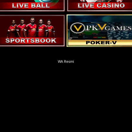
WA Resmi