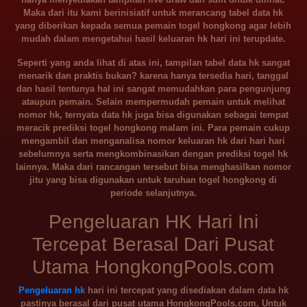
Maka dari itu kami berinisiatif untuk merancang tabel data hk
yang diberikan kepada semua pemain togel hongkong agar lebih
mudah dalam mengetahui hasil keluaran hk hari ini terupdate.
Seperti yang anda lihat di atas ini, tampilan tabel data hk sangat
menarik dan praktis bukan? karena hanya tersedia hari, tanggal
dan hasil tentunya hal ini sangat memudahkan para pengunjung
ataupun pemain. Selain mempermudah pemain untuk melihat
nomor hk, ternyata data hk juga bisa digunakan sebagai tempat
meracik prediksi togel hongkong malam ini. Para pemain cukup
mengambil dan menganalisa nomor keluaran hk dari hari hari
sebelumnya serta mengkombinasikan dengan prediksi togel hk
lainnya. Maka dari rancangan tersebut bisa menghasilkan nomor
jitu yang bisa digunakan untuk taruhan togel hongkong di
periode selanjutnya.
Pengeluaran HK Hari Ini
Tercepat Berasal Dari Pusat
Utama HongkongPools.com
Pengeluaran hk
hari ini tercepat yang disediakan dalam data hk
pastinya berasal dari pusat utama HongkongPools.com. Untuk