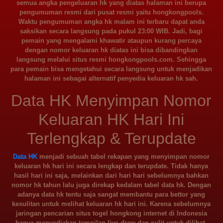
semua angka pengeluaran hk yang diatas halaman ini berupa
pengumuman resmi dari pusat resmi yaitu hongkongpools.
Waktu pengumuman angka hk malam ini terbaru dapat anda
saksikan secara langsung pada pukul 23:00 WIB. Jadi, bagi
pemain yang mengalami khawatir ataupun kurang percaya
dengan nomor keluaran hk diatas ini bisa dibandingkan
langsung melalui situs resmi hongkongpools.com. Sehingga
para pemain bisa mengetahui secara langsung untuk menjadikan
halaman ini sebagai alternatif penyedia keluaran hk sah.
Data HK Menyimpan Nomor
Keluaran HK Hari Ini
Terlengkap & Terupdate
Data HK
menjadi sebuah tabel rekapan yang menyimpan nomor
keluaran hk hari ini secara lengkap dan terupdate. Tidak hanya
hasil hari ini saja, melainkan dari hari hari sebelumnya bahkan
nomor hk tahun lalu juga direkap kedalam tabel data hk. Dengan
adanya data hk tentu saja sangat membantu para bettor yang
kesulitan untuk melihat keluaran hk hari ini. Karena sebelumnya
jaringan pencarian situs togel hongkong internet di Indonesia
hanya menyediakan tampilan live draw dan sulit untuk dilihat.