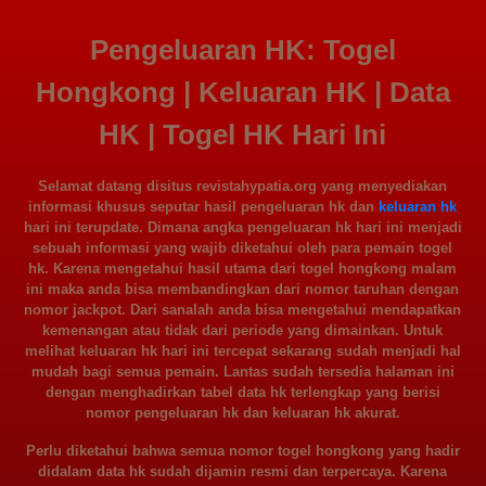
Pengeluaran HK: Togel
Hongkong | Keluaran HK | Data
HK | Togel HK Hari Ini
Selamat datang disitus revistahypatia.org yang menyediakan
informasi khusus seputar hasil pengeluaran hk dan
keluaran hk
hari ini terupdate. Dimana angka pengeluaran hk hari ini menjadi
sebuah informasi yang wajib diketahui oleh para pemain togel
hk. Karena mengetahui hasil utama dari togel hongkong malam
ini maka anda bisa membandingkan dari nomor taruhan dengan
nomor jackpot. Dari sanalah anda bisa mengetahui mendapatkan
kemenangan atau tidak dari periode yang dimainkan. Untuk
melihat keluaran hk hari ini tercepat sekarang sudah menjadi hal
mudah bagi semua pemain. Lantas sudah tersedia halaman ini
dengan menghadirkan tabel data hk terlengkap yang berisi
nomor pengeluaran hk dan keluaran hk akurat.
Perlu diketahui bahwa semua nomor togel hongkong yang hadir
didalam data hk sudah dijamin resmi dan terpercaya. Karena