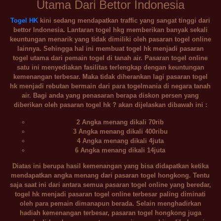
Utama Dari Bettor Indonesia
Togel HK
kini sedang mendapatkan traffic yang sangat tinggi dari
bettor Indonesia. Lantaran togel hkg memberikan banyak sekali
keuntungan menarik yang tidak dimiliki oleh pasaran togel online
lainnya. Sehingga hal ini membuat togel hk menjadi pasaran
togel utama dari pemain togel di tanah air. Pasaran togel online
satu ini menyediakan fasilitas terlengkap dengan keuntungan
kemenangan terbesar. Maka tidak diherankan lagi pasaran togel
hk menjadi rebutan bermain dari para togelmania di negara tanah
air. Bagi anda yang penasaran berapa diskon persen yang
diberikan oleh pasaran togel hk ? akan dijelaskan dibawah ini :
2 Angka menang dikali 70rib
3 Angka menang dikali 400ribu
4 Angka menang dikali 4juta
6 Angka menang dikali 14juta
Diatas ini berupa hasil kemenangan yang bisa didapatkan ketika
mendapatkan angka menang dari pasaran togel hongkong. Tentu
saja saat ini dari antara semua pasaran togel online yang beredar,
togel hk menjadi pasaran togel online terbesar paling diminati
oleh para pemain dimanapun berada. Selain menghadirkan
hadiah kemenangan terbesar, pasaran togel hongkong juga