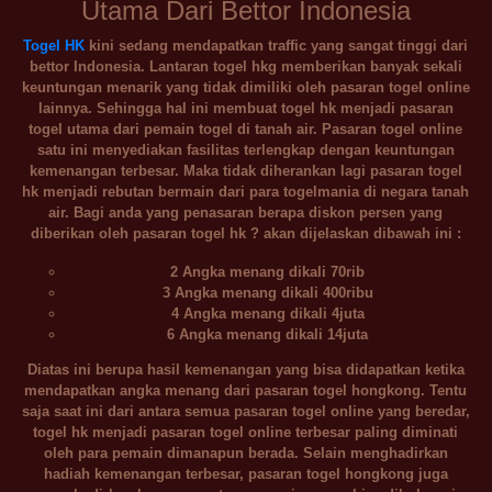
Utama Dari Bettor Indonesia
Togel HK
kini sedang mendapatkan traffic yang sangat tinggi dari
bettor Indonesia. Lantaran togel hkg memberikan banyak sekali
keuntungan menarik yang tidak dimiliki oleh pasaran togel online
lainnya. Sehingga hal ini membuat togel hk menjadi pasaran
togel utama dari pemain togel di tanah air. Pasaran togel online
satu ini menyediakan fasilitas terlengkap dengan keuntungan
kemenangan terbesar. Maka tidak diherankan lagi pasaran togel
hk menjadi rebutan bermain dari para togelmania di negara tanah
air. Bagi anda yang penasaran berapa diskon persen yang
diberikan oleh pasaran togel hk ? akan dijelaskan dibawah ini :
2 Angka menang dikali 70rib
3 Angka menang dikali 400ribu
4 Angka menang dikali 4juta
6 Angka menang dikali 14juta
Diatas ini berupa hasil kemenangan yang bisa didapatkan ketika
mendapatkan angka menang dari pasaran togel hongkong. Tentu
saja saat ini dari antara semua pasaran togel online yang beredar,
togel hk menjadi pasaran togel online terbesar paling diminati
oleh para pemain dimanapun berada. Selain menghadirkan
hadiah kemenangan terbesar, pasaran togel hongkong juga