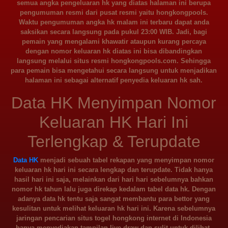
semua angka pengeluaran hk yang diatas halaman ini berupa
pengumuman resmi dari pusat resmi yaitu hongkongpools.
Waktu pengumuman angka hk malam ini terbaru dapat anda
saksikan secara langsung pada pukul 23:00 WIB. Jadi, bagi
pemain yang mengalami khawatir ataupun kurang percaya
dengan nomor keluaran hk diatas ini bisa dibandingkan
langsung melalui situs resmi hongkongpools.com. Sehingga
para pemain bisa mengetahui secara langsung untuk menjadikan
halaman ini sebagai alternatif penyedia keluaran hk sah.
Data HK Menyimpan Nomor
Keluaran HK Hari Ini
Terlengkap & Terupdate
Data HK
menjadi sebuah tabel rekapan yang menyimpan nomor
keluaran hk hari ini secara lengkap dan terupdate. Tidak hanya
hasil hari ini saja, melainkan dari hari hari sebelumnya bahkan
nomor hk tahun lalu juga direkap kedalam tabel data hk. Dengan
adanya data hk tentu saja sangat membantu para bettor yang
kesulitan untuk melihat keluaran hk hari ini. Karena sebelumnya
jaringan pencarian situs togel hongkong internet di Indonesia
hanya menyediakan tampilan live draw dan sulit untuk dilihat.