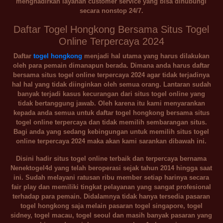
menghadirkan layanan customer service yang bisa dihubungi
secara nonstop 24/7.
Daftar Togel Hongkong Bersama Situs Togel
Online Terpercaya 2024
Daftar
togel hongkong
menjadi hal utama yang harus dilakukan
oleh para pemain dimanapun berada. Dimana anda harus daftar
bersama situs togel online terpercaya 2024 agar tidak terjadinya
hal hal yang tidak diinginkan oleh semua orang. Lantaran sudah
banyak terjadi kasus kecurangan dari situs togel online yang
tidak bertanggung jawab. Oleh karena itu kami menyarankan
kepada anda semua untuk daftar togel hongkong bersama situs
togel online terpercaya dan tidak memilih sembarangan situs.
Bagi anda yang sedang kebingungan untuk memilih situs togel
online terpercaya 2024 maka akan kami sarankan dibawah ini.
Disini hadir situs togel online terbaik dan terpercaya bernama
Nenektogel4d yang telah beroperasi sejak tahun 2014 hingga saat
ini. Sudah melayani ratusan ribu member setiap harinya secara
fair play dan memiliki tingkat pelayanan yang sangat profesional
terhadap para pemain. Didalamnya tidak hanya tersedia pasaran
togel hongkong saja melain pasaran togel singapore, togel
sidney, togel macau, togel seoul dan masih banyak pasaran yang