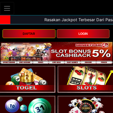
DAFTAR
LOGIN