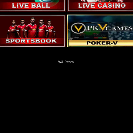
WA Resmi