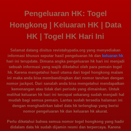
Pengeluaran HK: Togel
Hongkong | Keluaran HK | Data
HK | Togel HK Hari Ini
Selamat datang disitus revistahypatia.org yang menyediakan
informasi khusus seputar hasil pengeluaran hk dan
keluaran hk
hari ini terupdate. Dimana angka pengeluaran hk hari ini menjadi
sebuah informasi yang wajib diketahui oleh para pemain togel
hk. Karena mengetahui hasil utama dari togel hongkong malam
ini maka anda bisa membandingkan dari nomor taruhan dengan
nomor jackpot. Dari sanalah anda bisa mengetahui mendapatkan
kemenangan atau tidak dari periode yang dimainkan. Untuk
melihat keluaran hk hari ini tercepat sekarang sudah menjadi hal
mudah bagi semua pemain. Lantas sudah tersedia halaman ini
dengan menghadirkan tabel data hk terlengkap yang berisi
nomor pengeluaran hk dan keluaran hk akurat.
Perlu diketahui bahwa semua nomor togel hongkong yang hadir
didalam data hk sudah dijamin resmi dan terpercaya. Karena