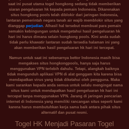
saat ini pusat utama togel hongkong sedang tidak memberikan
siaran pengeluaran hk kepada pemain Indonesia. Dikarenakan
situs hongkong pools telah diblokir dari jaringan Indonesia,
lantaran pemerintah negara tanah air wajib memblokir situs yang
dianggap
perjudian
. Alhasil hal tersebut membuat para pemain
semakin kebingungan untuk mengetahui hasil pengeluaran hk
hari ini harus dimana selain hongkong pools. Kini anda sudah
tidak perlu khawatir lantaran sudah tersedia halaman ini yang
akan memberikan hasil pengeluaran hk hari ini tercepat.
Namun untuk saat ini sebenarnya bettor Indonesia masih bisa
mengakses situs hongkongpools, hanya saja harus
menggunakan VPN terlebih dahulu. Tetapi, alangkah baiknya
tidak mengunduh aplikasi VPN di alat genggam kita karena bisa
mendapatkan virus yang tidak diketahui oleh pengguna. Maka
kami sarankan kepada anda semua untuk selalu mengingat nama
situs kami untuk mendapatkan hasil pengeluaran hk hari ini
tercepat tanpa menggunakan VPN. Jarang di jaringan pencarian
internet di Indonesia yang memiliki rancangan situs seperti kami
karena harus membutuhkan kerja sama baik antara pihak situs
alternatif dan pusat resmi.
Togel HK Menjadi Pasaran Togel