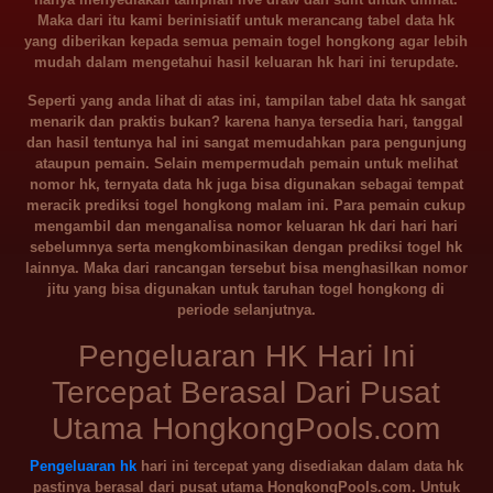
Maka dari itu kami berinisiatif untuk merancang tabel data hk
yang diberikan kepada semua pemain togel hongkong agar lebih
mudah dalam mengetahui hasil keluaran hk hari ini terupdate.
Seperti yang anda lihat di atas ini, tampilan tabel data hk sangat
menarik dan praktis bukan? karena hanya tersedia hari, tanggal
dan hasil tentunya hal ini sangat memudahkan para pengunjung
ataupun pemain. Selain mempermudah pemain untuk melihat
nomor hk, ternyata data hk juga bisa digunakan sebagai tempat
meracik prediksi togel hongkong malam ini. Para pemain cukup
mengambil dan menganalisa nomor keluaran hk dari hari hari
sebelumnya serta mengkombinasikan dengan prediksi togel hk
lainnya. Maka dari rancangan tersebut bisa menghasilkan nomor
jitu yang bisa digunakan untuk taruhan togel hongkong di
periode selanjutnya.
Pengeluaran HK Hari Ini
Tercepat Berasal Dari Pusat
Utama HongkongPools.com
Pengeluaran hk
hari ini tercepat yang disediakan dalam data hk
pastinya berasal dari pusat utama HongkongPools.com. Untuk