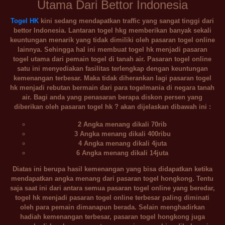
Utama Dari Bettor Indonesia
Togel HK
kini sedang mendapatkan traffic yang sangat tinggi dari
bettor Indonesia. Lantaran togel hkg memberikan banyak sekali
keuntungan menarik yang tidak dimiliki oleh pasaran togel online
lainnya. Sehingga hal ini membuat togel hk menjadi pasaran
togel utama dari pemain togel di tanah air. Pasaran togel online
satu ini menyediakan fasilitas terlengkap dengan keuntungan
kemenangan terbesar. Maka tidak diherankan lagi pasaran togel
hk menjadi rebutan bermain dari para togelmania di negara tanah
air. Bagi anda yang penasaran berapa diskon persen yang
diberikan oleh pasaran togel hk ? akan dijelaskan dibawah ini :
2 Angka menang dikali 70rib
3 Angka menang dikali 400ribu
4 Angka menang dikali 4juta
6 Angka menang dikali 14juta
Diatas ini berupa hasil kemenangan yang bisa didapatkan ketika
mendapatkan angka menang dari pasaran togel hongkong. Tentu
saja saat ini dari antara semua pasaran togel online yang beredar,
togel hk menjadi pasaran togel online terbesar paling diminati
oleh para pemain dimanapun berada. Selain menghadirkan
hadiah kemenangan terbesar, pasaran togel hongkong juga