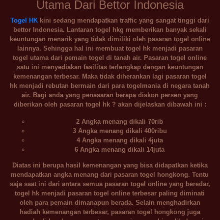
Utama Dari Bettor Indonesia
Togel HK
kini sedang mendapatkan traffic yang sangat tinggi dari
bettor Indonesia. Lantaran togel hkg memberikan banyak sekali
keuntungan menarik yang tidak dimiliki oleh pasaran togel online
lainnya. Sehingga hal ini membuat togel hk menjadi pasaran
togel utama dari pemain togel di tanah air. Pasaran togel online
satu ini menyediakan fasilitas terlengkap dengan keuntungan
kemenangan terbesar. Maka tidak diherankan lagi pasaran togel
hk menjadi rebutan bermain dari para togelmania di negara tanah
air. Bagi anda yang penasaran berapa diskon persen yang
diberikan oleh pasaran togel hk ? akan dijelaskan dibawah ini :
2 Angka menang dikali 70rib
3 Angka menang dikali 400ribu
4 Angka menang dikali 4juta
6 Angka menang dikali 14juta
Diatas ini berupa hasil kemenangan yang bisa didapatkan ketika
mendapatkan angka menang dari pasaran togel hongkong. Tentu
saja saat ini dari antara semua pasaran togel online yang beredar,
togel hk menjadi pasaran togel online terbesar paling diminati
oleh para pemain dimanapun berada. Selain menghadirkan
hadiah kemenangan terbesar, pasaran togel hongkong juga