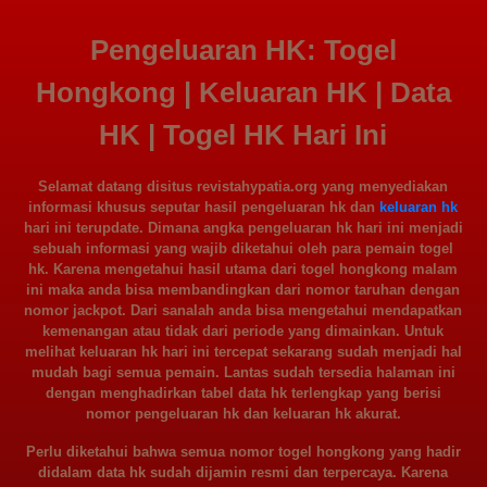
Pengeluaran HK: Togel
Hongkong | Keluaran HK | Data
HK | Togel HK Hari Ini
Selamat datang disitus revistahypatia.org yang menyediakan
informasi khusus seputar hasil pengeluaran hk dan
keluaran hk
hari ini terupdate. Dimana angka pengeluaran hk hari ini menjadi
sebuah informasi yang wajib diketahui oleh para pemain togel
hk. Karena mengetahui hasil utama dari togel hongkong malam
ini maka anda bisa membandingkan dari nomor taruhan dengan
nomor jackpot. Dari sanalah anda bisa mengetahui mendapatkan
kemenangan atau tidak dari periode yang dimainkan. Untuk
melihat keluaran hk hari ini tercepat sekarang sudah menjadi hal
mudah bagi semua pemain. Lantas sudah tersedia halaman ini
dengan menghadirkan tabel data hk terlengkap yang berisi
nomor pengeluaran hk dan keluaran hk akurat.
Perlu diketahui bahwa semua nomor togel hongkong yang hadir
didalam data hk sudah dijamin resmi dan terpercaya. Karena