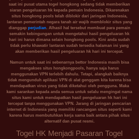
saat ini pusat utama togel hongkong sedang tidak memberikan
siaran pengeluaran hk kepada pemain Indonesia. Dikarenakan
situs hongkong pools telah diblokir dari jaringan Indonesia,
lantaran pemerintah negara tanah air wajib memblokir situs yang
dianggap
perjudian
. Alhasil hal tersebut membuat para pemain
semakin kebingungan untuk mengetahui hasil pengeluaran hk
hari ini harus dimana selain hongkong pools. Kini anda sudah
tidak perlu khawatir lantaran sudah tersedia halaman ini yang
akan memberikan hasil pengeluaran hk hari ini tercepat.
Namun untuk saat ini sebenarnya bettor Indonesia masih bisa
mengakses situs hongkongpools, hanya saja harus
menggunakan VPN terlebih dahulu. Tetapi, alangkah baiknya
tidak mengunduh aplikasi VPN di alat genggam kita karena bisa
mendapatkan virus yang tidak diketahui oleh pengguna. Maka
kami sarankan kepada anda semua untuk selalu mengingat nama
situs kami untuk mendapatkan hasil pengeluaran hk hari ini
tercepat tanpa menggunakan VPN. Jarang di jaringan pencarian
internet di Indonesia yang memiliki rancangan situs seperti kami
karena harus membutuhkan kerja sama baik antara pihak situs
alternatif dan pusat resmi.
Togel HK Menjadi Pasaran Togel