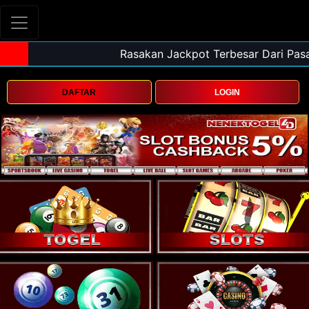
DAFTAR
LOGIN