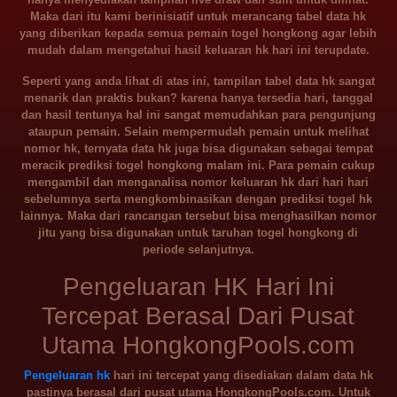
Maka dari itu kami berinisiatif untuk merancang tabel data hk
yang diberikan kepada semua pemain togel hongkong agar lebih
mudah dalam mengetahui hasil keluaran hk hari ini terupdate.
Seperti yang anda lihat di atas ini, tampilan tabel data hk sangat
menarik dan praktis bukan? karena hanya tersedia hari, tanggal
dan hasil tentunya hal ini sangat memudahkan para pengunjung
ataupun pemain. Selain mempermudah pemain untuk melihat
nomor hk, ternyata data hk juga bisa digunakan sebagai tempat
meracik prediksi togel hongkong malam ini. Para pemain cukup
mengambil dan menganalisa nomor keluaran hk dari hari hari
sebelumnya serta mengkombinasikan dengan prediksi togel hk
lainnya. Maka dari rancangan tersebut bisa menghasilkan nomor
jitu yang bisa digunakan untuk taruhan togel hongkong di
periode selanjutnya.
Pengeluaran HK Hari Ini
Tercepat Berasal Dari Pusat
Utama HongkongPools.com
Pengeluaran hk
hari ini tercepat yang disediakan dalam data hk
pastinya berasal dari pusat utama HongkongPools.com. Untuk